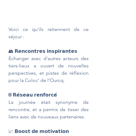
Voici ce qu’ils retiennent de ce 
séjour :
👥 𝗥𝗲𝗻𝗰𝗼𝗻𝘁𝗿𝗲𝘀 𝗶𝗻𝘀𝗽𝗶𝗿𝗮𝗻𝘁𝗲𝘀
Échanger avec d'autres acteurs des 
tiers-lieux a ouvert de nouvelles 
perspectives, et pistes de réflexion 
pour la Coloc’ de l’Ourcq.
🌐 𝗥𝗲́𝘀𝗲𝗮𝘂 𝗿𝗲𝗻𝗳𝗼𝗿𝗰𝗲́
La journée était synonyme de 
rencontre, et a permis de tisser des 
liens avec de nouveaux partenaires.
📈 𝗕𝗼𝗼𝘀𝘁 𝗱𝗲 𝗺𝗼𝘁𝗶𝘃𝗮𝘁𝗶𝗼𝗻