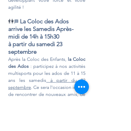
développant votre force et votre 
agilité ! 
👫
La Coloc des Ados 
🏁 
arrive les Samedis Après-
midi de 14h à 15h30 
à partir du samedi 23 
septembre
Après la Coloc des Enfants, 
la Coloc 
des Ados
 : participez à nos activités 
multisports pour les ados de 11 à 15 
ans les samedis
 à partir du 23 
septembre
. Ce sera l'occasion idéale 
de rencontrer de nouveaux amis, de 
s'amuser et de s'exprimer à travers 
des activités sportives cool et 
passionnantes !