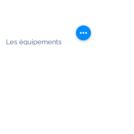
Les équipements
🚿Vestiaires et douches
💻 Espaces de travail individuel, WiFi
disponible
📞 Call boxe
💬 Salles de réunion
🍽 Espace restauration avec cuisine
équipée
©2026 par La Coloc' de l’Ourcq