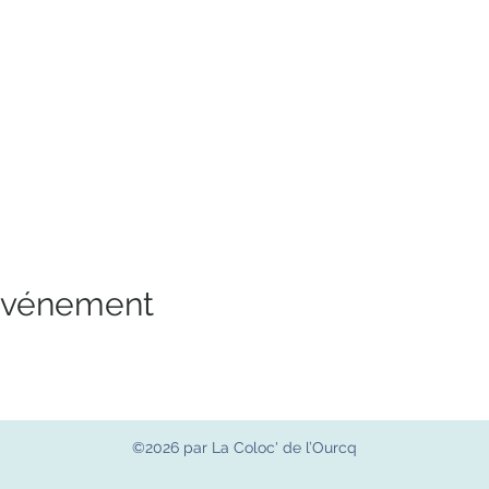
 événement
©2026 par La Coloc' de l’Ourcq