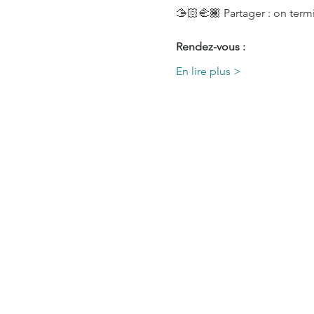
🫱🏻‍🫲🏾 Partager : on term
Rendez-vous :
En lire plus >