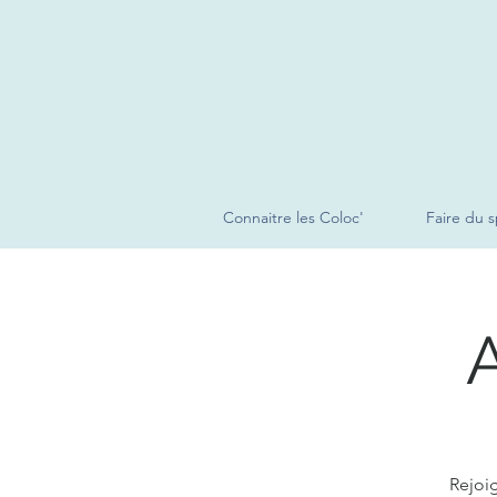
Connaitre les Coloc'
Faire du s
A
Rejoi