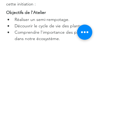
cette initiation :
Objectifs de l'Atelier
Réaliser un semi-rempotage.
Découvrir le cycle de vie des plantes.
Comprendre l'importance des plantes 
dans notre écosystème.
En lire plus >
Partager cet événement
©2026 par La Coloc' de l’Ourcq