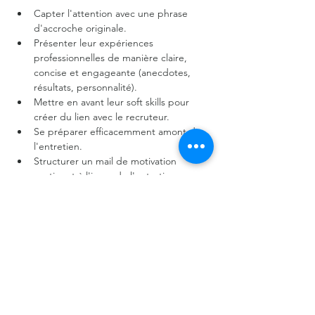
Capter l'attention avec une phrase 
d'accroche originale.
Présenter leur expériences 
professionnelles de manière claire, 
concise et engageante (anecdotes, 
résultats, personnalité).
Mettre en avant leur soft skills pour 
créer du lien avec le recruteur.
Se préparer efficacemment amont de 
l'entretien. 
Structurer un mail de motivation 
pertinent à l'issue de l'entretien.
En lire plus >
Partager cet événement