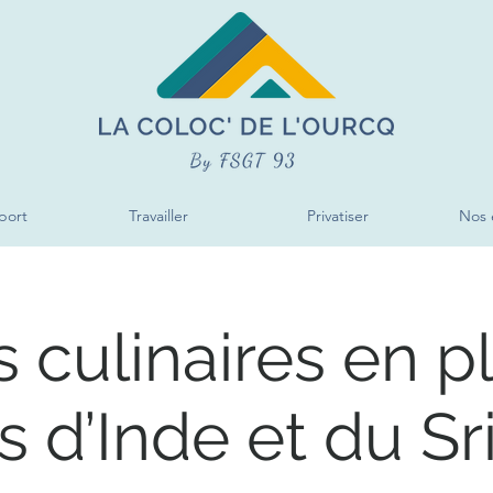
port
Travailler
Privatiser
Nos 
s culinaires en ple
s d’Inde et du Sr