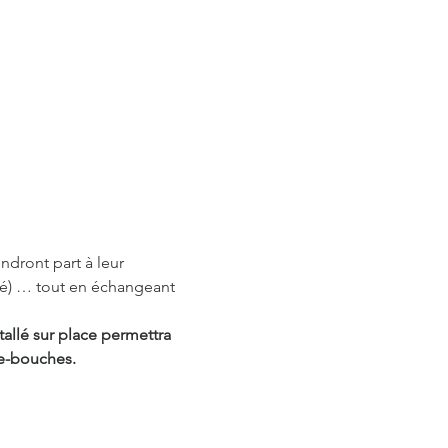
endront part à leur 
nté) … tout en échangeant 
tallé sur place permettra 
se-bouches.