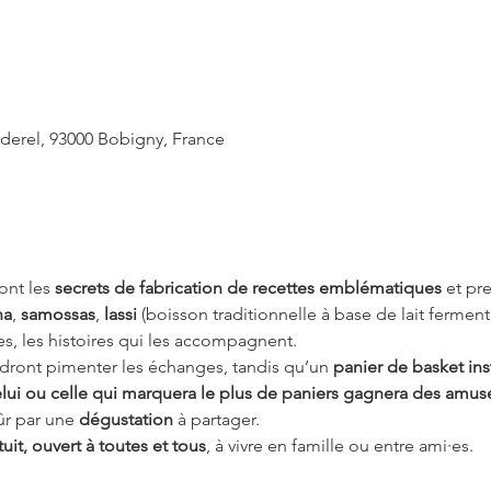
rderel, 93000 Bobigny, France
ont les 
secrets de fabrication de recettes emblématiques
 et pr
ha
, 
samossas
, 
lassi
 (boisson traditionnelle à base de lait ferme
tes, les histoires qui les accompagnent.
ndront pimenter les échanges, tandis qu’un 
panier de basket ins
celui ou celle qui marquera le plus de paniers gagnera des amu
ûr par une 
dégustation
 à partager.
tuit, ouvert à toutes et tous
, à vivre en famille ou entre ami·es.