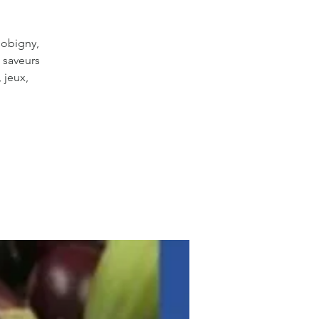
Bobigny,
s saveurs
 jeux,