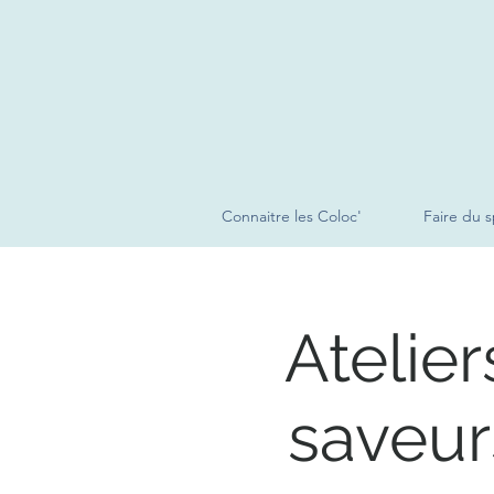
Connaitre les Coloc'
Faire du s
Atelier
saveur