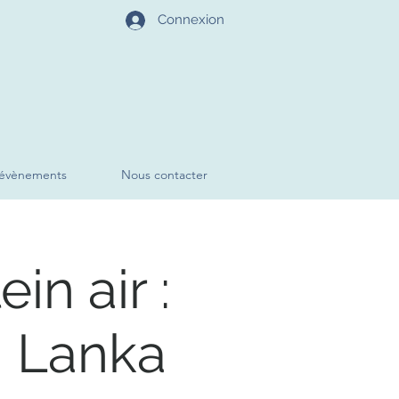
Connexion
évènements
Nous contacter
in air :
i Lanka