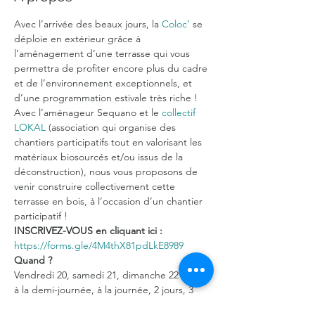
Avec l’arrivée des beaux jours, la
 Coloc’
 se 
déploie en extérieur grâce à 
l’aménagement d’une terrasse qui vous 
permettra de profiter encore plus du cadre 
et de l’environnement exceptionnels, et 
d’une programmation estivale très riche !
Avec l’aménageur Sequano et le 
collectif 
LOKAL
 (association qui organise des 
chantiers participatifs tout en valorisant les 
matériaux biosourcés et/ou issus de la 
déconstruction), nous vous proposons de 
venir construire collectivement cette 
terrasse en bois, à l’occasion d’un chantier 
participatif !
INSCRIVEZ-VOUS en cliquant ici :
https://forms.gle/4M4thX81pdLkE8989
Quand ?
Vendredi 20, samedi 21, dimanche 22 mai : 
à la demi-journée, à la journée, 2 jours, 3 
jours pour les plus motivé.e.s