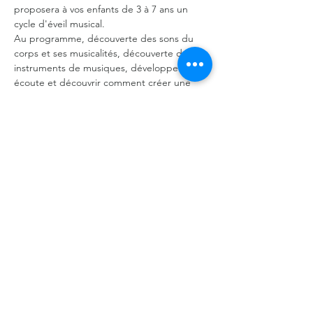
proposera à vos enfants de 3 à 7 ans un 
cycle d'éveil musical.
Au programme, découverte des sons du 
corps et ses musicalités, découverte des 
instruments de musiques, développer son 
écoute et découvrir comment créer une 
histoire en musique.
Partager cet événement
©2026 par La Coloc' de l’Ourcq