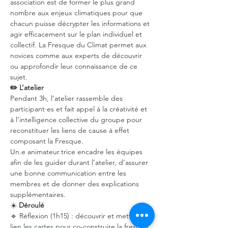
association est de former le plus grand 
nombre aux enjeux climatiques pour que 
chacun puisse décrypter les informations et 
agir efficacement sur le plan individuel et 
collectif. La Fresque du Climat permet aux 
novices comme aux experts de découvrir 
ou approfondir leur connaissance de ce 
sujet.
✏️ L’atelier
Pendant 3h, l’atelier rassemble des 
participant·es et fait appel à la créativité et 
à l’intelligence collective du groupe pour 
reconstituer les liens de cause à effet 
composant la Fresque.
Un.e animateur.trice encadre les équipes 
afin de les guider durant l’atelier, d’assurer 
une bonne communication entre les 
membres et de donner des explications 
supplémentaires.
☀️
 Déroulé
🔹 Réflexion (1h15) : découvrir et mettre en 
lien les cartes pour co-construire la fresque.
