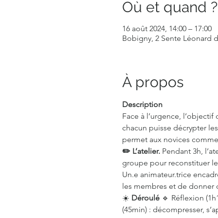
Où et quand ?
16 août 2024, 14:00 – 17:00
Bobigny, 2 Sente Léonard d
À propos
Description
Face à l’urgence, l’objecti
chacun puisse décrypter les 
permet aux novices comme a
✏️ L’atelier.
 Pendant 3h, l’ate
groupe pour reconstituer le
Un.e animateur.trice encadr
les membres et de donner d
☀️
 Déroulé
 🔹 Réflexion (1h1
(45min) : décompresser, s’app