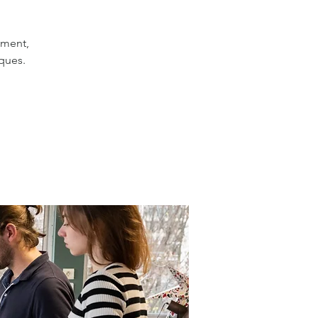
ement,
ques.