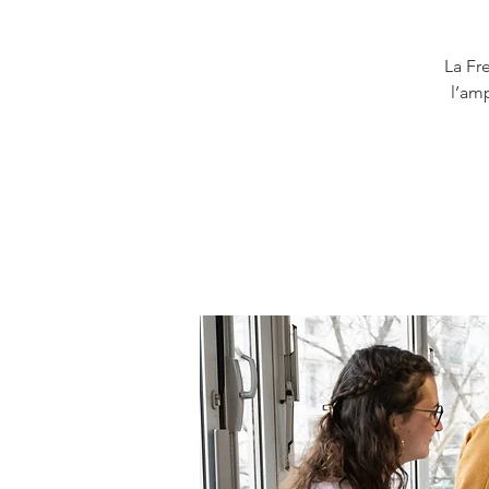
La Fr
l’am