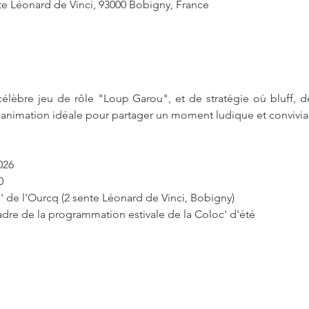
te Léonard de Vinci, 93000 Bobigny, France
célèbre jeu de rôle "Loup Garou", et de stratégie où bluff, dé
 animation idéale pour partager un moment ludique et convivial
026
0
' de l'Ourcq (2 sente Léonard de Vinci, Bobigny)
cadre de la programmation estivale de la Coloc' d'été