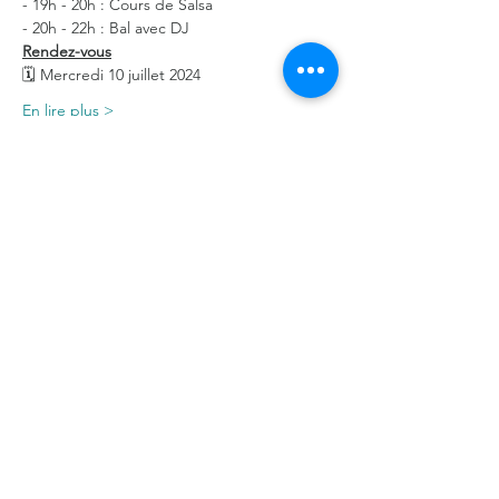
- 19h - 20h : Cours de Salsa
- 20h - 22h : Bal avec DJ
Rendez-vous
🗓 Mercredi 10 juillet 2024
En lire plus >
Partager cet événement
©2026 par La Coloc' de l’Ourcq
FAQ