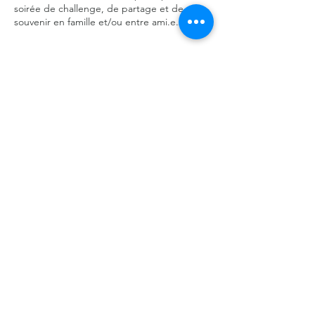
soirée de challenge, de partage et de
souvenir en famille et/ou entre ami.e.s !
Un programme à ne pas manquer !
Revois tes classiques des années 80, de tes
dessins animés Disney préférés, des
Miyazaki et j'en passe !
Que les meilleur.es gagnent !
Partager cet événement
Rendez-vous
🗓 Jeudi 11 Août 2024
🕢 19h - 22h
📍 RDV à la Coloc' de l'Ourcq, au 2 Sente
Léonard de Vinci 93000 Bobigny
🤔 Comment se rendre à la Coloc ? cliquez
ici
!
©2026 par La Coloc' de l’Ourcq
Public
Ouvert à toutes et tous
FAQ
ℹ INSCRIPTION OBLIGATOIRE ℹ
Contact
Gratuit