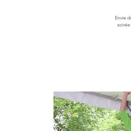
Envie d
soirée