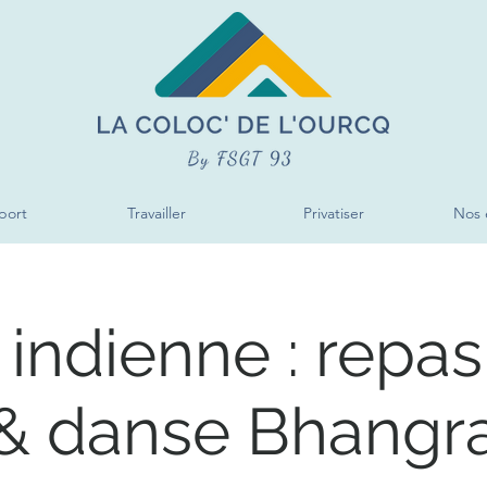
port
Travailler
Privatiser
Nos 
 indienne : repas
& danse Bhangr