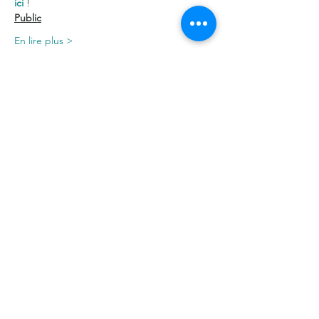
ici 
!
Public
En lire plus >
Partager cet événement
©2026 par La Coloc' de l’Ourcq
FAQ
Contact