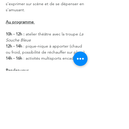
s’exprimer sur scène et de se dépenser en 
s’amusant.
Au programme 
10h - 12h :
 atelier théâtre avec la troupe 
La 
Souche Bleue
12h - 14h
 : pique-nique à apporter (chaud 
ou froid, possibilité de réchauffer sur place)
14h - 16h
 : activités multisports encadrées
Rendez-vous
En lire plus >
Partager cet événement