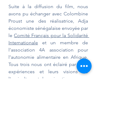
Suite à la diffusion du film, nous 
avons pu échanger avec Colombine 
Proust une des réalisatrice, Adja 
économiste sénégalaise envoyée par 
le 
Comité Français pour la Solidarité 
Internationale
 et un membre de 
l’association 4A association pour 
l’autonomie alimentaire en Afrique. 
Tous trois nous ont éclairé par leurs 
expériences et leurs visions de 
l'agriculture et des migrations.
Enfin nous avons terminé la soirée 
par un buffet convivial avec les 40 
participants et participantes !