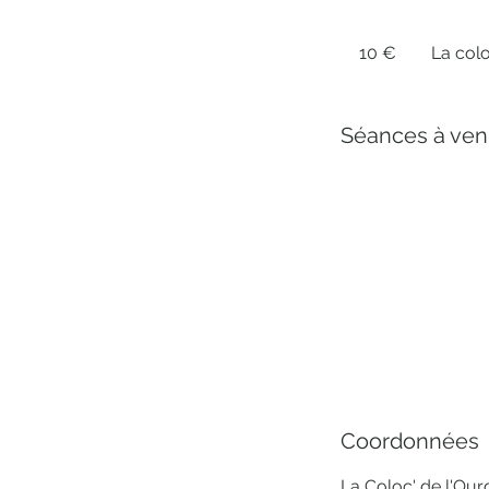
10
euros
10 €
La colo
Séances à ven
Coordonnées
La Coloc' de l'Our