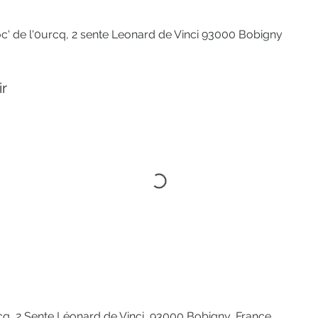
c' de l'0urcq, 2 sente Leonard de Vinci 93000 Bobigny
ir
cq, 2 Sente Léonard de Vinci, 93000 Bobigny, France