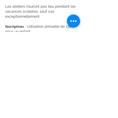
Les ateliers n’auront pas lieu pendant les
vacances scolaires, sauf cas
exceptionnellement.
𝐈𝐧𝐬𝐜𝐫𝐢𝐩𝐭𝐢𝐨𝐧𝐬 : cotisation annuelle de 130€
pour un enfant.
𝐓𝐚𝐫𝐢𝐟𝐬 𝐝𝐞𝐬 𝐢𝐧𝐬𝐜𝐫𝐢𝐩𝐭𝐢𝐨𝐧𝐬 𝐚̀ 𝐥'𝐚𝐧𝐧𝐞́𝐞 : cotisation
annuelle de 130€ pour un enfant.
La cotisation sera de 100€
supplémentaire pour un second enfant
inscrit
Coordonnées
Parc départemental de la Bergère,
Chemin Latéral, Bobigny, France
bienvenue@lacolocdelourcq.com