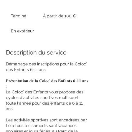
À
partir
Terminé
T
À partir de 100 €
de
100
e
euros
r
En extérieur
m
i
n
é
Description du service
Démarrage des inscriptions pour la Coloc'
des Enfants 6-11 ans
𝐏𝐫𝐞́𝐬𝐞𝐧𝐭𝐚𝐭𝐢𝐨𝐧 𝐝𝐞 𝐥𝐚 𝐂𝐨𝐥𝐨𝐜' 𝐝𝐞𝐬 𝐄𝐧𝐟𝐚𝐧𝐭𝐬 𝟔-𝟏𝟏 𝐚𝐧𝐬
:
La Coloc' des Enfants vous propose des
cycles d'activités sportives multisport
toute l'année pour des enfants de 6 à 11
ans.
Les activités sportives sont encadrées par
Lola tous les samedis sauf vacances
scolaires et jours fériés, au Parc de la