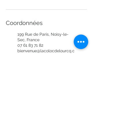
Coordonnées
199 Rue de Paris, Noisy-le-
Sec, France
07 61 83 71 82
bienvenue@lacolocdelourcq.c
om
La Coloc' de l'Ourcq, 2 Sente
Léonard de Vinci, 93000
Bobigny, France
bienvenue@lacolocdelourcq.c
om