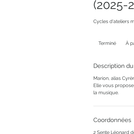
(2025-
Cycles d'ateliers
À
partir
Terminé
T
À p
de
100
e
euros
r
m
Description du
i
Marion, alias Cyrè
n
Elle vous propose 
é
la musique.
Coordonnées
2 Sente Léonard de