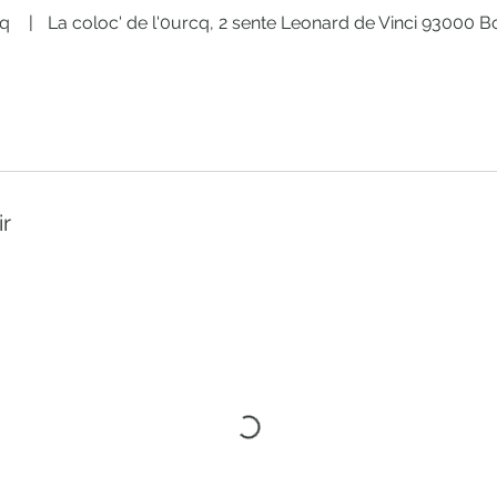
cq
|
La coloc' de l'0urcq, 2 sente Leonard de Vinci 93000 
ir