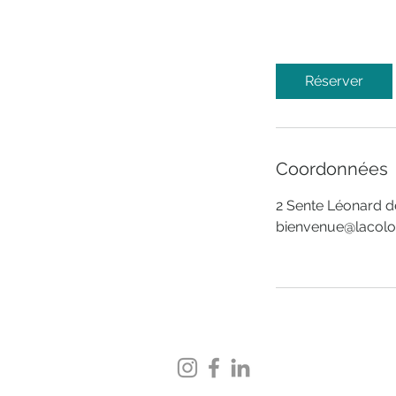
Réserver
Coordonnées
2 Sente Léonard de
bienvenue@lacol